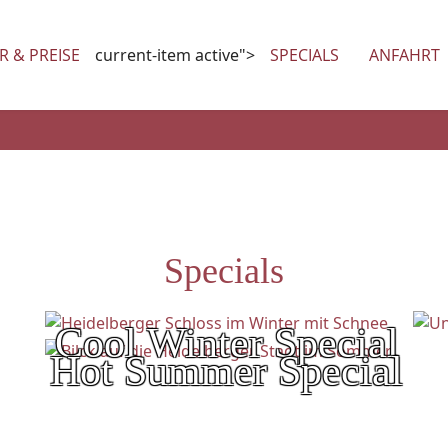
R & PREISE
current-item active">
SPECIALS
ANFAHRT
Specials
Cool Winter Special
Hot Summer Special
Gönnen Sie sich 1 Tag in Heidelberg und
genießen Sie die Schönheiten der
Heidelberger Altstadt!