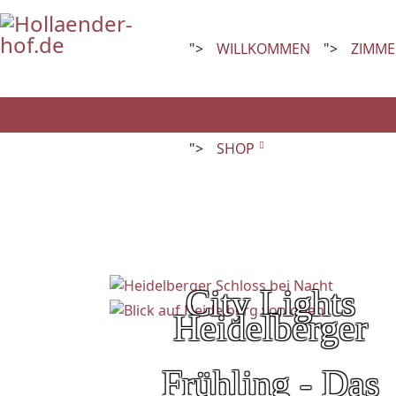
">
WILLKOMMEN
">
ZIMME
">
SHOP
City Lights
Heidelberger
Frühling - Das