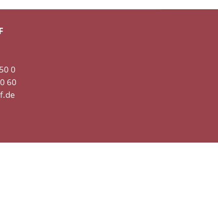
F
 50 0
50 60
f.de