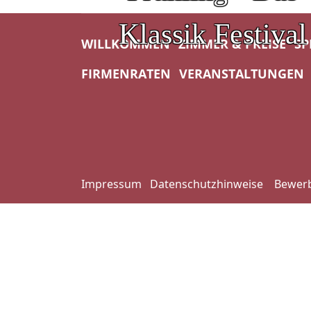
Klassik Festival
WILLKOMMEN
ZIMMER & PREISE
SP
FIRMENRATEN
VERANSTALTUNGEN
Impressum
Datenschutzhinweise
Bewerb